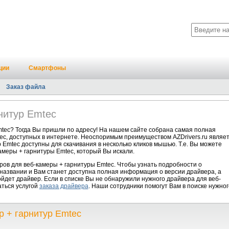
ции
Смартфоны
Заказ файла
нитур Emtec
tec? Тогда Вы пришли по адресу! На нашем сайте собрана самая полная
tec, доступных в интернете. Неоспоримым преимуществом AZDrivers.ru являе
р Emtec доступны для скачивания в несколько кликов мышью. Т.е. Вы можете
амеры + гарнитуры Emtec, который Вы искали.
ов для веб-камеры + гарнитуры Emtec. Чтобы узнать подробности о
 названии и Вам станет доступна полная информация о версии драйвера, а
йдет драйвер. Если в списке Вы не обнаружили нужного драйвера для веб-
аться услугой
заказа драйвера
. Наши сотрудники помогут Вам в поиске нужног
р + гарнитур Emtec