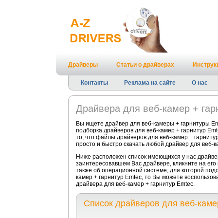
Драйверы
Статьи о драйверах
Инструк
Контакты
Реклама на сайте
О нас
Драйвера для веб-камер + гар
Вы ищете драйвер для веб-камеры + гарнитуры Em
подборка драйверов для веб-камер + гарнитур Em
то, что файлы драйверов для веб-камер + гарниту
просто и быстро скачать любой драйвер для веб-к
Ниже расположен список имеющихся у нас драйвер
заинтересовавшем Вас драйвере, кликните на его
также об операционной системе, для которой подо
камер + гарнитур Emtec, то Вы можете воспользов
драйвера для веб-камер + гарнитур Emtec.
Список драйверов для веб-каме