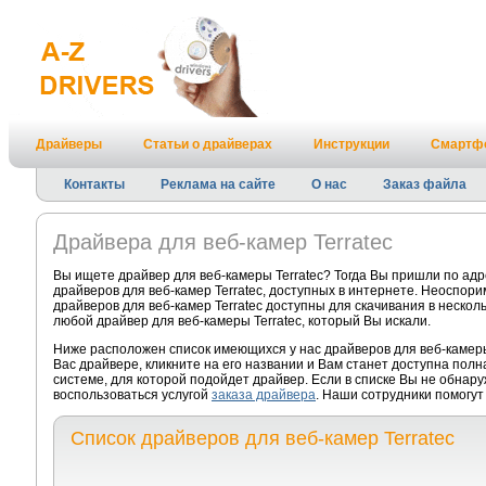
Драйверы
Статьи о драйверах
Инструкции
Смартф
Контакты
Реклама на сайте
О нас
Заказ файла
Драйвера для веб-камер Terratec
Вы ищете драйвер для веб-камеры Terratec? Тогда Вы пришли по ад
драйверов для веб-камер Terratec, доступных в интернете. Неоспор
драйверов для веб-камер Terratec доступны для скачивания в нескол
любой драйвер для веб-камеры Terratec, который Вы искали.
Ниже расположен список имеющихся у нас драйверов для веб-камеры
Вас драйвере, кликните на его названии и Вам станет доступна пол
системе, для которой подойдет драйвер. Если в списке Вы не обнару
воспользоваться услугой
заказа драйвера
. Наши сотрудники помогут 
Список драйверов для веб-камер Terratec