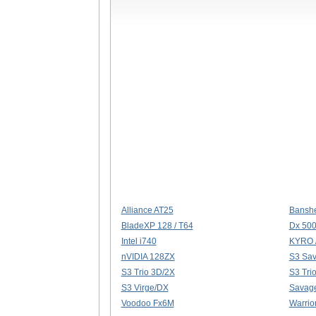
Alliance AT25
Banshe
BladeXP 128 / T64
Dx 50
Intel i740
KYRO 
nVIDIA 128ZX
S3 Sa
S3 Trio 3D/2X
S3 Tri
S3 Virge/DX
Savag
Voodoo Fx6M
Warrio