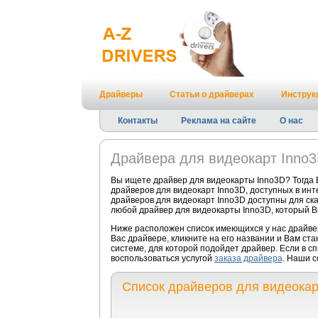
Драйверы
Статьи о драйверах
Инструк
Контакты
Реклама на сайте
О нас
Драйвера для видеокарт Inno
Вы ищете драйвер для видеокарты Inno3D? Тогда 
драйверов для видеокарт Inno3D, доступных в ин
драйверов для видеокарт Inno3D доступны для ска
любой драйвер для видеокарты Inno3D, который В
Ниже расположен список имеющихся у нас драйве
Вас драйвере, кликните на его названии и Вам ст
системе, для которой подойдет драйвер. Если в с
воспользоваться услугой
заказа драйвера
. Наши с
Список драйверов для видеокар