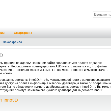
ции
Смартфоны
Заказ файла
3D
Вы пришли по адресу! На нашем сайте собрана самая полная подборка
тернете. Неоспоримым преимуществом AZDrivers.ru является то, что файлы
чивания в несколько кликов мышью. Т.е. Вы можете просто и быстро скачать
ы искали.
ров для видеокарты Inno3D. Чтобы узнать подробности о заинтересовавшем
анет доступна полная информация о версии драйвера, а также об операционн
писке Вы не обнаружили нужного драйвера для видеокарт Inno3D, то Вы може
отрудники помогут Вам в поиске нужного драйвера для видеокарт Inno3D.
т Inno3D