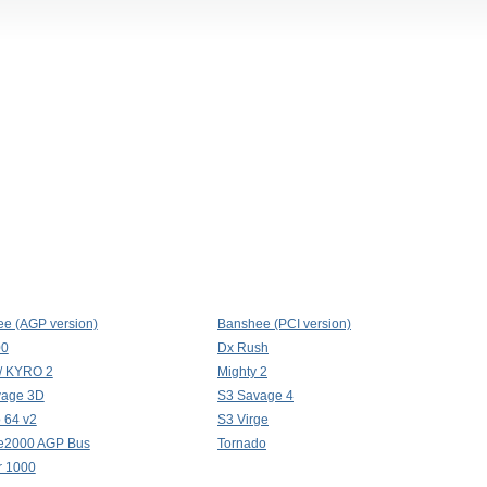
e (AGP version)
Banshee (PCI version)
00
Dx Rush
/ KYRO 2
Mighty 2
vage 3D
S3 Savage 4
o 64 v2
S3 Virge
e2000 AGP Bus
Tornado
r 1000