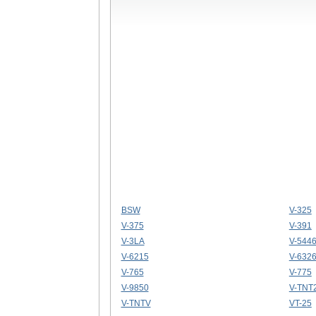
BSW
V-325
V-375
V-391
V-3LA
V-544
V-6215
V-632
V-765
V-775
V-9850
V-TNT
V-TNTV
VT-25