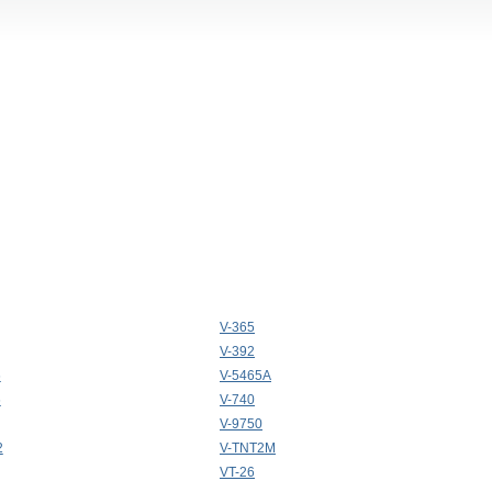
V-365
V-392
6
V-5465A
6
V-740
V-9750
2
V-TNT2M
VT-26