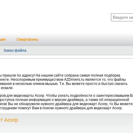
ции
Смартфоны
Заказ файла
ы пришли по адресу! На нашем сайте собрана самая полная подборка
ернете. Неоспоримым преимуществом AZDrivers.ru является то, что файлы
ивания в несколько кликов мышью. Т.е. Вы можете просто и быстро скачать
 искали.
ров для видеокарты Acorp. Чтобы узнать подробности о заинтересовавшем В
 доступна полная информация о версии драйвера, а также об операционной
писке Вы не обнаружили нужного драйвера для видеокарт Acorp, то Вы можете
отрудники помогут Вам в поиске нужного драйвера для видеокарт Acorp.
т Acorp