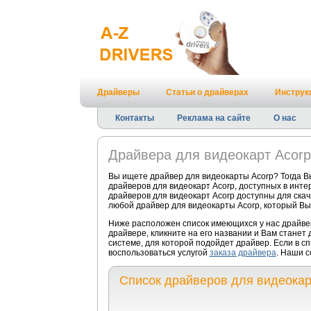
Драйверы
Статьи о драйверах
Инструк
Контакты
Реклама на сайте
О нас
Драйвера для видеокарт Acorp
Вы ищете драйвер для видеокарты Acorp? Тогда В
драйверов для видеокарт Acorp, доступных в инт
драйверов для видеокарт Acorp доступны для скач
любой драйвер для видеокарты Acorp, который Вы
Ниже расположен список имеющихся у нас драйве
драйвере, кликните на его названии и Вам станет
системе, для которой подойдет драйвер. Если в с
воспользоваться услугой
заказа драйвера
. Наши с
Список драйверов для видеокар