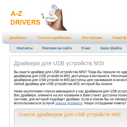
Драйверы
Статьи о драйверах
Инструкции
Смартф
Контакты
Реклама на сайте
О нас
Заказ файла
Драйвера для USB устройств MSI
Вы ищете драйвер для USB устройства MSI? Тогда Вы пришли по ад
драйверов для USB устройств MSI, доступных в интернете. Неоспор
драйверов для USB устройств MSI доступны для скачивания в несколь
любой драйвер для USB устройства MSI, который Вы искали.
Ниже расположен список имеющихся у нас драйверов для USB устро
Вас драйвере, кликните на его названии и Вам станет доступна пол
системе, для которой подойдет драйвер. Если в списке Вы не обнар
воспользоваться услугой
заказа драйвера
. Наши сотрудники помогут
Список драйверов для USB устройств MSI