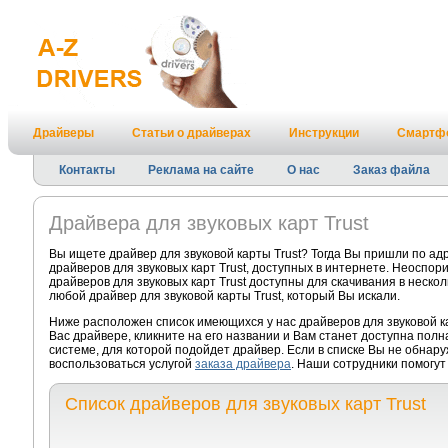
Драйверы
Статьи о драйверах
Инструкции
Смартф
Контакты
Реклама на сайте
О нас
Заказ файла
Драйвера для звуковых карт Trust
Вы ищете драйвер для звуковой карты Trust? Тогда Вы пришли по а
драйверов для звуковых карт Trust, доступных в интернете. Неоспо
драйверов для звуковых карт Trust доступны для скачивания в нескол
любой драйвер для звуковой карты Trust, который Вы искали.
Ниже расположен список имеющихся у нас драйверов для звуковой к
Вас драйвере, кликните на его названии и Вам станет доступна пол
системе, для которой подойдет драйвер. Если в списке Вы не обнару
воспользоваться услугой
заказа драйвера
. Наши сотрудники помогут 
Список драйверов для звуковых карт Trust