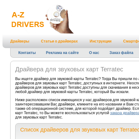
Драйверы
Статьи о драйверах
Инструкции
Смартф
Контакты
Реклама на сайте
О нас
Заказ файла
Драйвера для звуковых карт Terratec
Вы ищете драйвер для звуковой карты Terratec? Тогда Вы пришли по
драйверов для звуковых карт Terratec, доступных в интернете. Неос
драйверов для звуковых карт Terratec доступны для скачивания в нес
любой драйвер для звуковой карты Terratec, который Вы искали.
Ниже расположен список имеющихся у нас драйверов для звуковой ка
заинтересовавшем Вас драйвере, кликните на его названии и Вам с
также об операционной системе, для которой подойдет драйвер. Есл
карт Terratec, то Вы можете воспользоваться услугой
заказа драйвер
для звуковых карт Terratec.
Список драйверов для звуковых карт Terrate