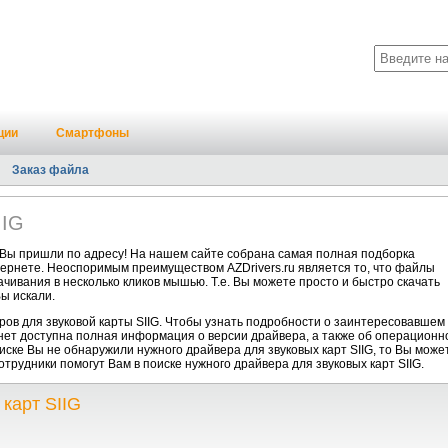
ции
Смартфоны
Заказ файла
IIG
а Вы пришли по адресу! На нашем сайте собрана самая полная подборка
нтернете. Неоспоримым преимуществом AZDrivers.ru является то, что файлы
ачивания в несколько кликов мышью. Т.е. Вы можете просто и быстро скачать
ы искали.
ов для звуковой карты SIIG. Чтобы узнать подробности о заинтересовавшем
анет доступна полная информация о версии драйвера, а также об операционн
писке Вы не обнаружили нужного драйвера для звуковых карт SIIG, то Вы може
отрудники помогут Вам в поиске нужного драйвера для звуковых карт SIIG.
карт SIIG