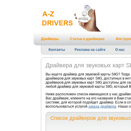
Драйверы
Статьи о драйверах
Инструк
Контакты
Реклама на сайте
О нас
Драйвера для звуковых карт S
Вы ищете драйвер для звуковой карты SIIG? Тогд
драйверов для звуковых карт SIIG, доступных в и
драйверов для звуковых карт SIIG доступны для ск
любой драйвер для звуковой карты SIIG, который В
Ниже расположен список имеющихся у нас драйвер
Вас драйвере, кликните на его названии и Вам ст
системе, для которой подойдет драйвер. Если в с
воспользоваться услугой
заказа драйвера
. Наши с
Список драйверов для звуковых 