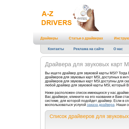
Драйверы
Статьи о драйверах
Инструк
Контакты
Реклама на сайте
О нас
Драйвера для звуковых карт M
Вы ищете драйвер для звуковой карты MSI? Тогда
драйверов для звуковых карт MSI, доступных в ин
драйверов для звуковых карт MSI доступны для ска
любой драйвер для звуковой карты MSI, который В
Ниже расположен список имеющихся у нас драйвер
Вас драйвере, кликните на его названии и Вам ст
системе, для которой подойдет драйвер. Если в с
воспользоваться услугой
заказа драйвера
. Наши с
Список драйверов для звуковых