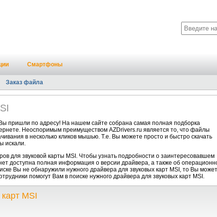
ции
Смартфоны
Заказ файла
SI
 Вы пришли по адресу! На нашем сайте собрана самая полная подборка
тернете. Неоспоримым преимуществом AZDrivers.ru является то, что файлы
чивания в несколько кликов мышью. Т.е. Вы можете просто и быстро скачать
ы искали.
ов для звуковой карты MSI. Чтобы узнать подробности о заинтересовавшем
анет доступна полная информация о версии драйвера, а также об операционн
писке Вы не обнаружили нужного драйвера для звуковых карт MSI, то Вы може
отрудники помогут Вам в поиске нужного драйвера для звуковых карт MSI.
 карт MSI