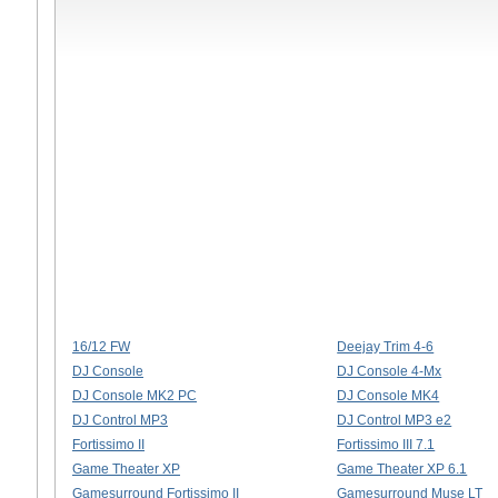
16/12 FW
Deejay Trim 4-6
DJ Console
DJ Console 4-Mx
DJ Console MK2 PC
DJ Console MK4
DJ Control MP3
DJ Control MP3 e2
Fortissimo II
Fortissimo III 7.1
Game Theater XP
Game Theater XP 6.1
Gamesurround Fortissimo II
Gamesurround Muse LT