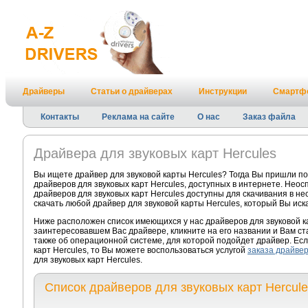
Драйверы
Статьи о драйверах
Инструкции
Смартф
Контакты
Реклама на сайте
О нас
Заказ файла
Драйвера для звуковых карт Hercules
Вы ищете драйвер для звуковой карты Hercules? Тогда Вы пришли п
драйверов для звуковых карт Hercules, доступных в интернете. Нео
драйверов для звуковых карт Hercules доступны для скачивания в не
скачать любой драйвер для звуковой карты Hercules, который Вы иск
Ниже расположен список имеющихся у нас драйверов для звуковой к
заинтересовавшем Вас драйвере, кликните на его названии и Вам с
также об операционной системе, для которой подойдет драйвер. Есл
карт Hercules, то Вы можете воспользоваться услугой
заказа драйве
для звуковых карт Hercules.
Список драйверов для звуковых карт Hercule