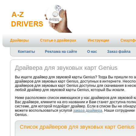
Драйверы
Статьи о драйверах
Инструкции
Смартф
Контакты
Реклама на сайте
О нас
Заказ файла
Драйвера для звуковых карт Genius
Вы ищете драйвер для звуковой карты Genius? Тогда Вы пришли по 
драйверов для звуковых карт Genius, доступных в интернете. Неосп
драйверов для звуковых карт Genius доступны для скачивания в неск
любой драйвер для звуковой карты Genius, который Вы искали.
Ниже расположен список имеющихся у нас драйверов для звуковой к
Вас драйвере, кликните на его названии и Вам станет доступна пол
системе, для которой подойдет драйвер. Если в списке Вы не обнару
можете воспользоваться услугой
заказа драйвера
. Наши сотрудники 
Genius.
Список драйверов для звуковых карт Genius