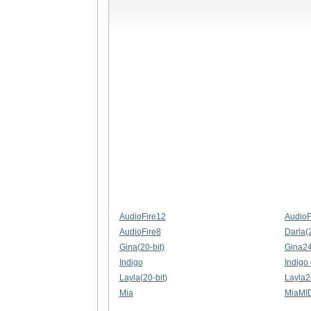
AudioFire12
AudioF
AudioFire8
Darla(2
Gina(20-bit)
Gina2
Indigo
Indigo 
Layla(20-bit)
Layla2
Mia
MiaMI