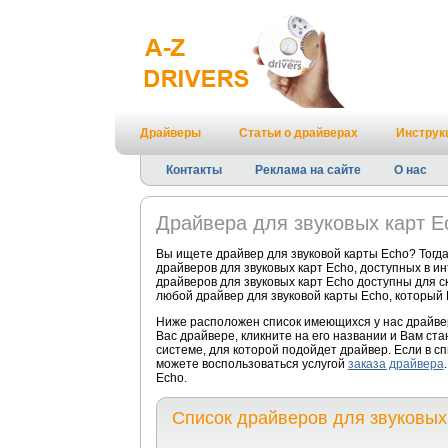
Драйверы
Статьи о драйверах
Инструк
Контакты
Реклама на сайте
О нас
Драйвера для звуковых карт E
Вы ищете драйвер для звуковой карты Echo? Тогд
драйверов для звуковых карт Echo, доступных в и
драйверов для звуковых карт Echo доступны для ск
любой драйвер для звуковой карты Echo, который 
Ниже расположен список имеющихся у нас драйвер
Вас драйвере, кликните на его названии и Вам ст
системе, для которой подойдет драйвер. Если в с
можете воспользоваться услугой
заказа драйвера
Echo.
Список драйверов для звуковых