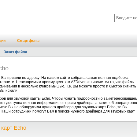
ции
Смартфоны
Заказ файла
cho
а Вы пришли по адресу! На нашем сайте собрана самая полная подборка
нтернете. Неоспоримым преимуществом AZDrivers.ru является то, что файлы
ачивания в несколько кликов мышью. Т.е. Вы можете просто и быстро скачать
Вы искали.
ов для звуковой карты Echo. Чтобы узнать подробности о заинтересовавше
анет доступна полная информация о версии драйвера, а также об операционн
писке Вы не обнаружили нужного драйвера для звуковых карт Echo, то Вы
. Наши сотрудники помогут Вам в поиске нужного драйвера для звуковых карт
 карт Echo