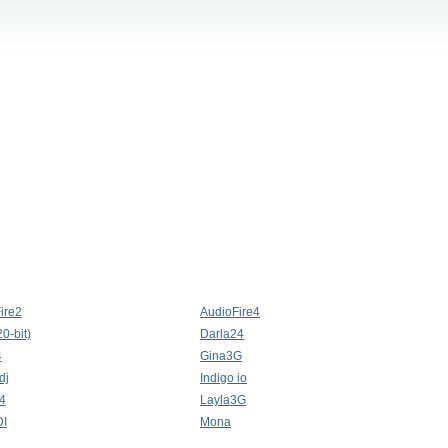
ire2
AudioFire4
0-bit)
Darla24
4
Gina3G
dj
Indigo io
4
Layla3G
DI
Mona