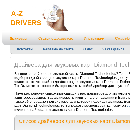
Драйверы
Статьи о драйверах
Инструкции
Смартф
Контакты
Реклама на сайте
О нас
Заказ файла
Драйвера для звуковых карт Diamond Tech
Вы ищете драйвер для звуковой карты Diamond Technologies? Тогда
подборка драйверов для звуковых карт Diamond Technologies, досту
является то, что файлы драйверов для звуковых карт Diamond Techn
Т.е. Вы можете просто и быстро скачать любой драйвер для звуковой
Ниже расположен список имеющихся у нас драйверов для звуковой к
заинтересовавшем Вас драйвере, кликните на его названии и Вам с
также об операционной системе, для которой подойдет драйвер. Есл
карт Diamond Technologies, то Вы можете воспользоваться услугой
з
нужного драйвера для звуковых карт Diamond Technologies.
Список драйверов для звуковых карт Diamon