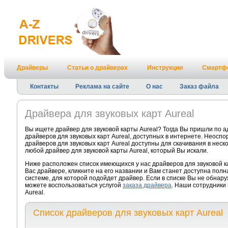
Драйверы
Статьи о драйверах
Инструкции
Смартф
Контакты
Реклама на сайте
О нас
Заказ файла
Драйвера для звуковых карт Aureal
Вы ищете драйвер для звуковой карты Aureal? Тогда Вы пришли по 
драйверов для звуковых карт Aureal, доступных в интернете. Неосп
драйверов для звуковых карт Aureal доступны для скачивания в неск
любой драйвер для звуковой карты Aureal, который Вы искали.
Ниже расположен список имеющихся у нас драйверов для звуковой к
Вас драйвере, кликните на его названии и Вам станет доступна пол
системе, для которой подойдет драйвер. Если в списке Вы не обнару
можете воспользоваться услугой
заказа драйвера
. Наши сотрудники 
Aureal.
Список драйверов для звуковых карт Aureal