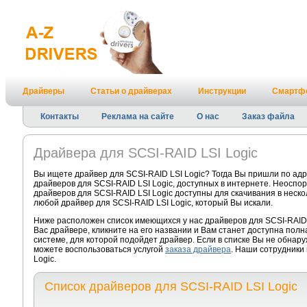
Драйверы
Статьи о драйверах
Инструкции
Смартф
Контакты
Реклама на сайте
О нас
Заказ файла
Драйвера для SCSI-RAID LSI Logic
Вы ищете драйвер для SCSI-RAID LSI Logic? Тогда Вы пришли по ад
драйверов для SCSI-RAID LSI Logic, доступных в интернете. Неоспо
драйверов для SCSI-RAID LSI Logic доступны для скачивания в неско
любой драйвер для SCSI-RAID LSI Logic, который Вы искали.
Ниже расположен список имеющихся у нас драйверов для SCSI-RAID 
Вас драйвере, кликните на его названии и Вам станет доступна пол
системе, для которой подойдет драйвер. Если в списке Вы не обнару
можете воспользоваться услугой
заказа драйвера
. Наши сотрудники 
Logic.
Список драйверов для SCSI-RAID LSI Logic