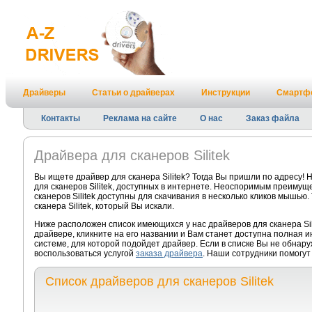
Драйверы
Статьи о драйверах
Инструкции
Смартф
Контакты
Реклама на сайте
О нас
Заказ файла
Драйвера для сканеров Silitek
Вы ищете драйвер для сканера Silitek? Тогда Вы пришли по адресу!
для сканеров Silitek, доступных в интернете. Неоспоримым преимуще
сканеров Silitek доступны для скачивания в несколько кликов мышью.
сканера Silitek, который Вы искали.
Ниже расположен список имеющихся у нас драйверов для сканера Si
драйвере, кликните на его названии и Вам станет доступна полная 
системе, для которой подойдет драйвер. Если в списке Вы не обнару
воспользоваться услугой
заказа драйвера
. Наши сотрудники помогут 
Список драйверов для сканеров Silitek