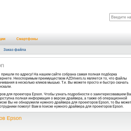
ции
Смартфоны
Заказ файла
on
 пришли по адресу! На нашем сайте собрана самая полная подборка
тернете. Неоспоримым преимуществом AZDrivers.ru является то, что файлы
чивания в несколько кликов мышью. Т.е. Вы можете просто и быстро скачать
искали.
ров для проектора Epson. Чтобы узнать подробности о заинтересовавшем Ва
 доступна полная информация о версии драйвера, а также об операционной
писке Вы не обнаружили нужного драйвера для проекторов Epson, то Вы може
отрудники помогут Вам в поиске нужного драйвера для проекторов Epson.
ов Epson