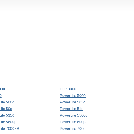
000
ELP-3300
0
PowerLite 5000
ite 500c
PowerLite 503c
ite 50c
PowerLite 51c
ite 5350
PowerLite 5500c
ite 5600p
PowerLite 600p
ite 7000XB
PowerLite 700c