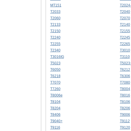
MT151
T2024
T2033
T2040
T2060
T2070
T2133
T2140
T2150
T2155
T2240
T2245
T2255
T2265
T2340
T3010
T3016IG
T3110
T5023
T5023
T6050
T6212
T6218
T6306
T7070
T7080
T7260
T8004
T8006e
T8016
T8104
T8106
T8204
T8206
T8406
T9006
T9040+
T9112
T9116
T9120