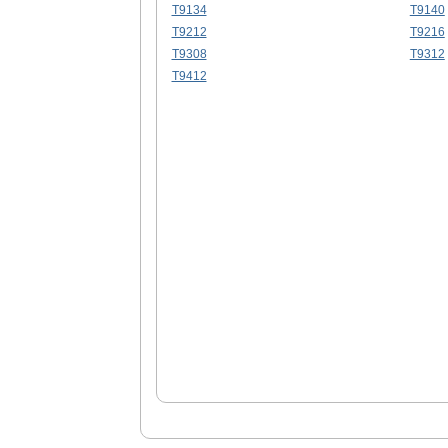
T9134
T9140
T9212
T9216
T9308
T9312
T9412