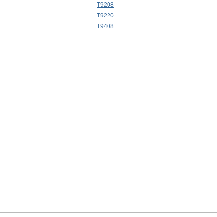
T9208
T9220
T9408