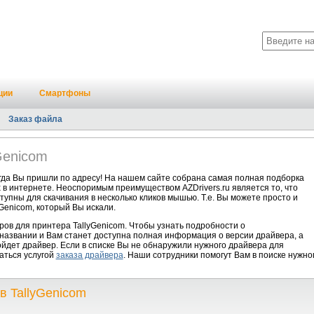
ции
Смартфоны
Заказ файла
Genicom
гда Вы пришли по адресу! На нашем сайте собрана самая полная подборка
 в интернете. Неоспоримым преимуществом AZDrivers.ru является то, что
упны для скачивания в несколько кликов мышью. Т.е. Вы можете просто и
Genicom, который Вы искали.
ов для принтера TallyGenicom. Чтобы узнать подробности о
 названии и Вам станет доступна полная информация о версии драйвера, а
йдет драйвер. Если в списке Вы не обнаружили нужного драйвера для
аться услугой
заказа драйвера
. Наши сотрудники помогут Вам в поиске нужно
в TallyGenicom