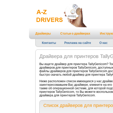
Драйверы
Статьи о драйверах
Инструк
Контакты
Реклама на сайте
О нас
Драйвера для принтеров Tally
Вы ищете драйвер для принтера TallyGenicom? То
драйверов для принтеров TallyGenicom, доступных
файлы драйверов для принтеров TallyGenicom дост
быстро скачать любой драйвер для принтера Tally
Ниже расположен список имеющихся у нас драйвер
заинтересовавшем Вас драйвере, кликните на его
также об операционной системе, для которой подо
принтеров TallyGenicom, то Вы можете воспользов
драйвера для принтеров TallyGenicom.
Список драйверов для принтеро