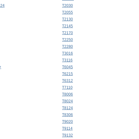
-24
T2030
T2055
T2130
T2145
T2170
T2250
T2280
T3016
T3116
+
T6045
T6215
T6312
T7110
T8006
T8024
T8124
T8306
T9020
T9114
T9132