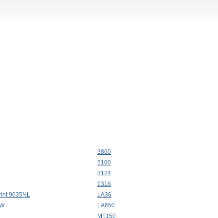
3860
5100
8124
9316
print 9035NL
LA36
0W
LA650
MT150