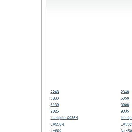
2248
2348
3880
5050
5180
8008
9025
9035
Intelliprint 9035N
Intelli
LA550N
LA55
LA800
ML450