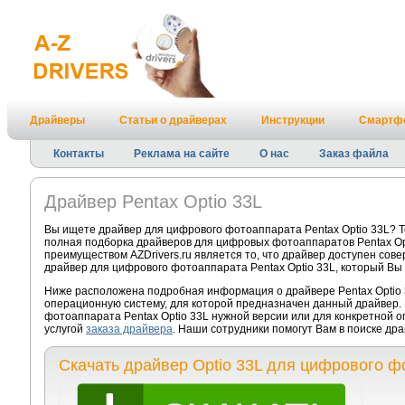
Драйверы
Статьи о драйверах
Инструкции
Смартф
Контакты
Реклама на сайте
О нас
Заказ файла
Драйвер Pentax Optio 33L
Вы ищете драйвер для цифрового фотоаппарата Pentax Optio 33L? Т
полная подборка драйверов для цифровых фотоаппаратов Pentax Op
преимуществом AZDrivers.ru является то, что драйвер доступен сов
драйвер для цифрового фотоаппарата Pentax Optio 33L, который Вы 
Ниже расположена подробная информация о драйвере Pentax Optio 3
операционную систему, для которой предназначен данный драйвер. 
фотоаппарата Pentax Optio 33L нужной версии или для конкретной 
услугой
заказа драйвера
. Наши сотрудники помогут Вам в поиске др
Скачать драйвер Optio 33L для цифрового ф