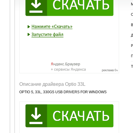
М
О
В
Д
Р
П
Т
Описание драйвера Optio 33L
OPTIO S, 33L, 330GS USB DRIVERS FOR WINDOWS