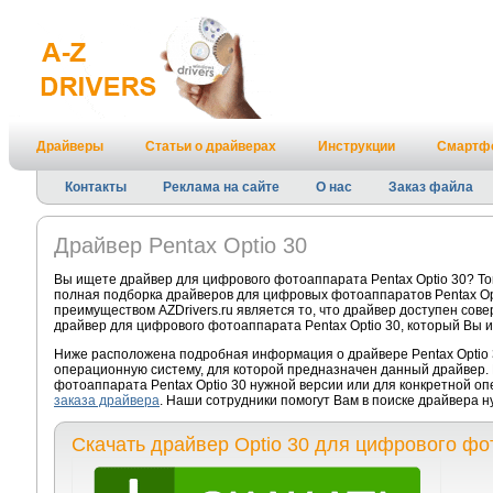
Драйверы
Статьи о драйверах
Инструкции
Смартф
Контакты
Реклама на сайте
О нас
Заказ файла
Драйвер Pentax Optio 30
Вы ищете драйвер для цифрового фотоаппарата Pentax Optio 30? То
полная подборка драйверов для цифровых фотоаппаратов Pentax Op
преимуществом AZDrivers.ru является то, что драйвер доступен сов
драйвер для цифрового фотоаппарата Pentax Optio 30, который Вы и
Ниже расположена подробная информация о драйвере Pentax Optio 3
операционную систему, для которой предназначен данный драйвер. 
фотоаппарата Pentax Optio 30 нужной версии или для конкретной о
заказа драйвера
. Наши сотрудники помогут Вам в поиске драйвера 
Скачать драйвер Optio 30 для цифрового фо