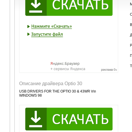
М
О
В
Д
Р
П
Т
Описание драйвера Optio 30
USB DRIVERS FOR THE OPTIO 30 & 43WR \r\n
WINDOWS 98