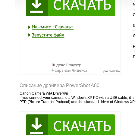
М
О
В
Д
Р
П
Т
Описание драйвера PowerShot A80
Canon Camera WIA Driver\r\n
If you connect your camera to a Windows XP PC with a USB cable, it is 
PTP (Picture Transfer Protocol) and the standard driver of Windows XP.