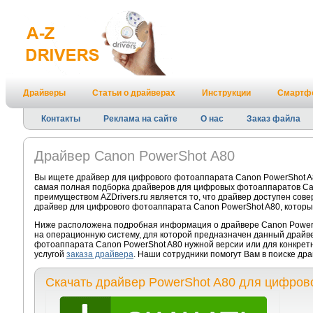
Драйверы
Статьи о драйверах
Инструкции
Смартф
Контакты
Реклама на сайте
О нас
Заказ файла
Драйвер Canon PowerShot A80
Вы ищете драйвер для цифрового фотоаппарата Canon PowerShot A8
самая полная подборка драйверов для цифровых фотоаппаратов Ca
преимуществом AZDrivers.ru является то, что драйвер доступен сов
драйвер для цифрового фотоаппарата Canon PowerShot A80, которы
Ниже расположена подробная информация о драйвере Canon PowerSh
на операционную систему, для которой предназначен данный драйве
фотоаппарата Canon PowerShot A80 нужной версии или для конкрет
услугой
заказа драйвера
. Наши сотрудники помогут Вам в поиске др
Скачать драйвер PowerShot A80 для цифров