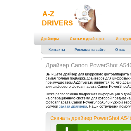
Драйверы
Статьи о драйверах
Инструк
Контакты
Реклама на сайте
О нас
Драйвер Canon PowerShot A54
Вы ищете драйвер для цифрового фотоаппарата C
самая полная подборка драйверов для цифровых 
преимуществом AZDrivers.ru является то, что дра
для цифрового фотоаппарата Canon PowerShot A5
Ниже расположена подробная информация о драйв
на операционную систему, для которой предназна
фотоаппарата Canon PowerShot A540 нужной верс
услугой
заказа драйвера
. Наши сотрудники помогу
Скачать драйвер PowerShot A54