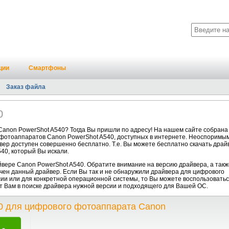
ции
Смартфоны
Заказ файла
0
anon PowerShot A540? Тогда Вы пришли по адресу! На нашем сайте собрана
фотоаппаратов Canon PowerShot A540, доступных в интернете. Неоспоримы
йвер доступен совершенно бесплатно. Т.е. Вы можете бесплатно скачать драй
40, который Вы искали.
ере Canon PowerShot A540. Обратите внимание на версию драйвера, а такж
чен данный драйвер. Если Вы так и не обнаружили драйвера для цифрового
ии или для конкретной операционной системы, то Вы можете воспользовать
т Вам в поиске драйвера нужной версии и подходящего для Вашей ОС.
0 для цифрового фотоаппарата Canon