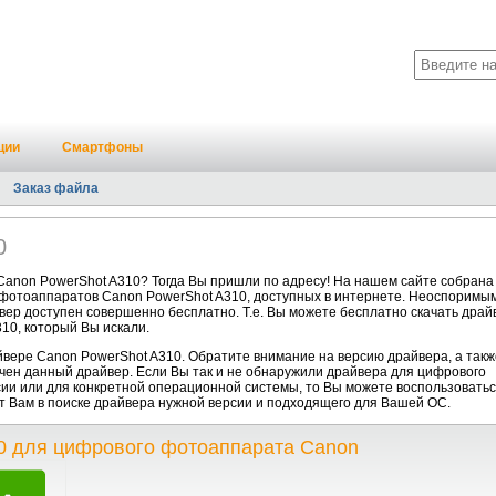
ции
Смартфоны
Заказ файла
0
anon PowerShot A310? Тогда Вы пришли по адресу! На нашем сайте собрана
фотоаппаратов Canon PowerShot A310, доступных в интернете. Неоспоримы
йвер доступен совершенно бесплатно. Т.е. Вы можете бесплатно скачать драй
10, который Вы искали.
ере Canon PowerShot A310. Обратите внимание на версию драйвера, а такж
чен данный драйвер. Если Вы так и не обнаружили драйвера для цифрового
ии или для конкретной операционной системы, то Вы можете воспользовать
т Вам в поиске драйвера нужной версии и подходящего для Вашей ОС.
0 для цифрового фотоаппарата Canon