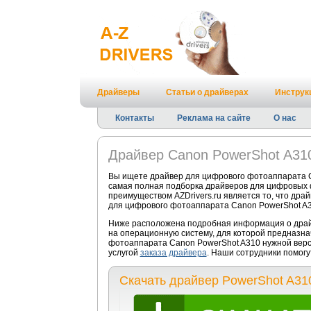
Драйверы
Статьи о драйверах
Инструк
Контакты
Реклама на сайте
О нас
Драйвер Canon PowerShot A31
Вы ищете драйвер для цифрового фотоаппарата C
самая полная подборка драйверов для цифровых 
преимуществом AZDrivers.ru является то, что дра
для цифрового фотоаппарата Canon PowerShot A3
Ниже расположена подробная информация о драйв
на операционную систему, для которой предназна
фотоаппарата Canon PowerShot A310 нужной верс
услугой
заказа драйвера
. Наши сотрудники помогу
Скачать драйвер PowerShot A31