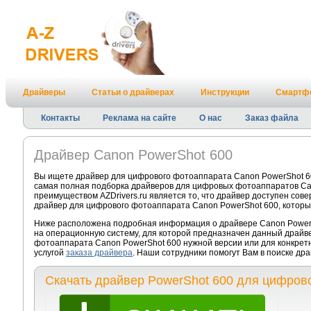
Драйверы
Статьи о драйверах
Инструкции
Смартф
Контакты
Реклама на сайте
О нас
Заказ файла
Драйвер Canon PowerShot 600
Вы ищете драйвер для цифрового фотоаппарата Canon PowerShot 60
самая полная подборка драйверов для цифровых фотоаппаратов Ca
преимуществом AZDrivers.ru является то, что драйвер доступен сов
драйвер для цифрового фотоаппарата Canon PowerShot 600, которы
Ниже расположена подробная информация о драйвере Canon PowerSh
на операционную систему, для которой предназначен данный драйве
фотоаппарата Canon PowerShot 600 нужной версии или для конкрет
услугой
заказа драйвера
. Наши сотрудники помогут Вам в поиске др
Скачать драйвер PowerShot 600 для цифров