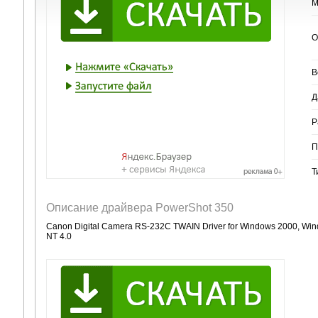
М
О
В
Д
Р
П
Т
Описание драйвера PowerShot 350
Canon Digital Camera RS-232C TWAIN Driver for Windows 2000, Wi
NT 4.0