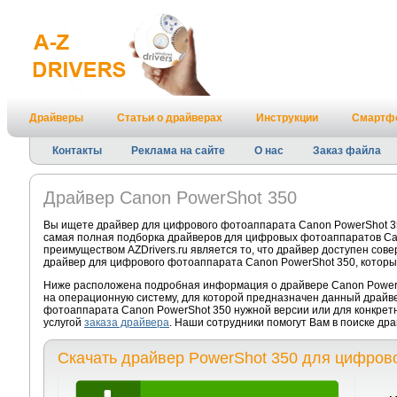
Драйверы
Статьи о драйверах
Инструкции
Смартф
Контакты
Реклама на сайте
О нас
Заказ файла
Драйвер Canon PowerShot 350
Вы ищете драйвер для цифрового фотоаппарата Canon PowerShot 35
самая полная подборка драйверов для цифровых фотоаппаратов Ca
преимуществом AZDrivers.ru является то, что драйвер доступен сов
драйвер для цифрового фотоаппарата Canon PowerShot 350, которы
Ниже расположена подробная информация о драйвере Canon PowerSh
на операционную систему, для которой предназначен данный драйве
фотоаппарата Canon PowerShot 350 нужной версии или для конкрет
услугой
заказа драйвера
. Наши сотрудники помогут Вам в поиске др
Скачать драйвер PowerShot 350 для цифров