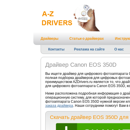
Драйверы
Статьи о драйверах
Инструк
Контакты
Реклама на сайте
О нас
Драйвер Canon EOS 350D
Вы ищете драйвер для цифрового фотоаппарата C
полная подборка драйверов для цифровых фотоа
преимуществом AZDrivers.ru является то, что дра
для цифрового фотоаппарата Canon EOS 350D, ко
Ниже расположена подробная информация о драйв
операционную систему, для которой предназначен
фотоаппарата Canon EOS 350D нужной версии или
заказа драйвера
. Наши сотрудники помогут Вам в
Скачать драйвер EOS 350D для