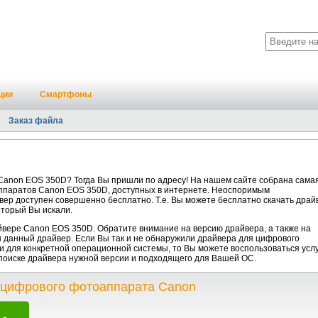
ции
Смартфоны
Заказ файла
anon EOS 350D? Тогда Вы пришли по адресу! На нашем сайте собрана сама
ппаратов Canon EOS 350D, доступных в интернете. Неоспоримым
йвер доступен совершенно бесплатно. Т.е. Вы можете бесплатно скачать драй
торый Вы искали.
ере Canon EOS 350D. Обратите внимание на версию драйвера, а также на
 данный драйвер. Если Вы так и не обнаружили драйвера для цифрового
 для конкретной операционной системы, то Вы можете воспользоваться усл
 поиске драйвера нужной версии и подходящего для Вашей ОС.
 цифрового фотоаппарата Canon