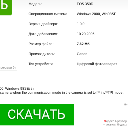
Модель:
EOS 350D
Операционная система:
Windows 2000, Win98SE
Версия драйвера:
1.0.0
Дата добавления:
10.20.2006
Размер файла:
7.62 Мб
Производитель:
Canon
Тип устройства:
Цифровой фотоаппарат
00, Windows 98SE\r\n
 camera when the communication mode in the camera is set to [Print/PTP] mode.