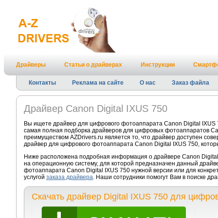
Драйверы
Статьи о драйверах
Инструкции
Смартф
Контакты
Реклама на сайте
О нас
Заказ файла
Драйвер Canon Digital IXUS 750
Вы ищете драйвер для цифрового фотоаппарата Canon Digital IXUS 
самая полная подборка драйверов для цифровых фотоаппаратов Can
преимуществом AZDrivers.ru является то, что драйвер доступен сов
драйвер для цифрового фотоаппарата Canon Digital IXUS 750, котор
Ниже расположена подробная информация о драйвере Canon Digital 
на операционную систему, для которой предназначен данный драйве
фотоаппарата Canon Digital IXUS 750 нужной версии или для конкр
услугой
заказа драйвера
. Наши сотрудники помогут Вам в поиске др
Скачать драйвер Digital IXUS 750 для цифр