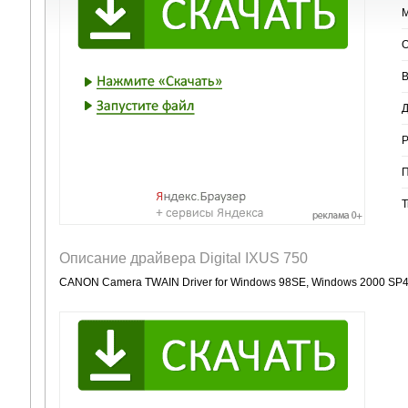
М
О
В
Д
Р
П
Т
Описание драйвера Digital IXUS 750
CANON Camera TWAIN Driver for Windows 98SE, Windows 2000 SP