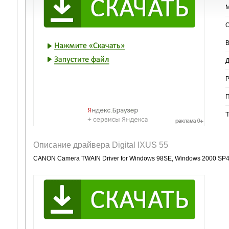
М
О
В
Д
Р
П
Т
Описание драйвера Digital IXUS 55
CANON Camera TWAIN Driver for Windows 98SE, Windows 2000 SP