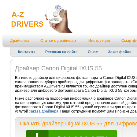
Драйверы
Статьи о драйверах
Инструкции
Смартф
Контакты
Реклама на сайте
О нас
Заказ файла
Драйвер Canon Digital IXUS 55
Вы ищете драйвер для цифрового фотоаппарата Canon Digital IXUS 
самая полная подборка драйверов для цифровых фотоаппаратов Can
преимуществом AZDrivers.ru является то, что драйвер доступен сов
драйвер для цифрового фотоаппарата Canon Digital IXUS 55, которы
Ниже расположена подробная информация о драйвере Canon Digital 
на операционную систему, для которой предназначен данный драйве
фотоаппарата Canon Digital IXUS 55 нужной версии или для конкре
услугой
заказа драйвера
. Наши сотрудники помогут Вам в поиске др
Скачать драйвер Digital IXUS 55 для цифро