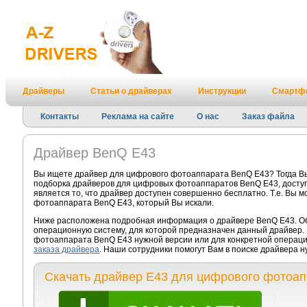
Драйверы
Статьи о драйверах
Инструкции
Смартф
Контакты
Реклама на сайте
О нас
Заказ файла
Драйвер BenQ E43
Вы ищете драйвер для цифрового фотоаппарата BenQ E43? Тогда Вы
подборка драйверов для цифровых фотоаппаратов BenQ E43, доступ
является то, что драйвер доступен совершенно бесплатно. Т.е. Вы 
фотоаппарата BenQ E43, который Вы искали.
Ниже расположена подробная информация о драйвере BenQ E43. Обр
операционную систему, для которой предназначен данный драйвер. 
фотоаппарата BenQ E43 нужной версии или для конкретной операци
заказа драйвера
. Наши сотрудники помогут Вам в поиске драйвера 
Скачать драйвер E43 для цифрового фотоа