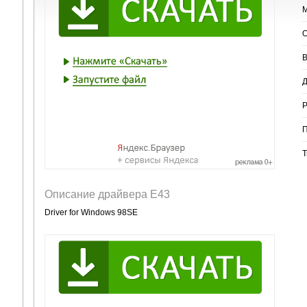
М
О
В
Д
Р
П
Т
Описание драйвера E43
Driver for Windows 98SE