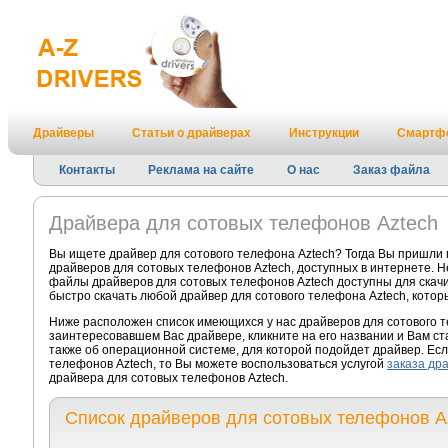
Драйверы
Статьи о драйверах
Инструкции
Смартф
Контакты
Реклама на сайте
О нас
Заказ файла
Драйвера для сотовых телефонов Aztech
Вы ищете драйвер для сотового телефона Aztech? Тогда Вы пришли 
драйверов для сотовых телефонов Aztech, доступных в интернете. Н
файлы драйверов для сотовых телефонов Aztech доступны для скачив
быстро скачать любой драйвер для сотового телефона Aztech, котор
Ниже расположен список имеющихся у нас драйверов для сотового т
заинтересовавшем Вас драйвере, кликните на его названии и Вам с
также об операционной системе, для которой подойдет драйвер. Есл
телефонов Aztech, то Вы можете воспользоваться услугой
заказа др
драйвера для сотовых телефонов Aztech.
Список драйверов для сотовых телефонов A