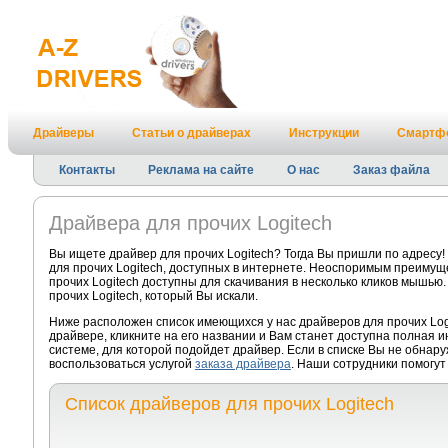
Драйверы
Статьи о драйверах
Инструкции
Смартф
Контакты
Реклама на сайте
О нас
Заказ файла
Драйвера для прочих Logitech
Вы ищете драйвер для прочих Logitech? Тогда Вы пришли по адресу
для прочих Logitech, доступных в интернете. Неоспоримым преимуще
прочих Logitech доступны для скачивания в несколько кликов мышью.
прочих Logitech, который Вы искали.
Ниже расположен список имеющихся у нас драйверов для прочих Log
драйвере, кликните на его названии и Вам станет доступна полная 
системе, для которой подойдет драйвер. Если в списке Вы не обнару
воспользоваться услугой
заказа драйвера
. Наши сотрудники помогут
Список драйверов для прочих Logitech