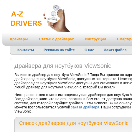
Драйверы
Статьи о драйверах
Инструкции
Смартф
Контакты
Реклама на сайте
О нас
Заказ файла
Драйвера для ноутбуков ViewSonic
Вы ищете драйвер для ноутбука ViewSonic? Тогда Вы пришли по адр
драйверов для ноутбуков ViewSonic, доступных в интернете. Неоспо
драйверов для ноутбуков ViewSonic доступны для скачивания в неско
любой драйвер для ноутбука ViewSonic, который Вы искали.
Ниже расположен список имеющихся у нас драйверов для ноутбука 
Вас драйвере, кликните на его названии и Вам станет доступна пол
системе, для которой подойдет драйвер. Если в списке Вы не обнару
можете воспользоваться услугой
заказа драйвера
. Наши сотрудники 
ViewSonic.
Список драйверов для ноутбуков ViewSonic