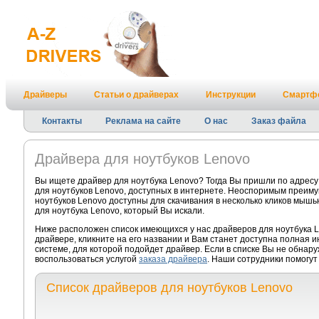
Драйверы
Статьи о драйверах
Инструкции
Смартф
Контакты
Реклама на сайте
О нас
Заказ файла
Драйвера для ноутбуков Lenovo
Вы ищете драйвер для ноутбука Lenovo? Тогда Вы пришли по адресу
для ноутбуков Lenovo, доступных в интернете. Неоспоримым преимущ
ноутбуков Lenovo доступны для скачивания в несколько кликов мышь
для ноутбука Lenovo, который Вы искали.
Ниже расположен список имеющихся у нас драйверов для ноутбука 
драйвере, кликните на его названии и Вам станет доступна полная 
системе, для которой подойдет драйвер. Если в списке Вы не обнар
воспользоваться услугой
заказа драйвера
. Наши сотрудники помогут
Список драйверов для ноутбуков Lenovo