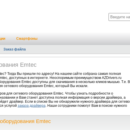
ции
Смартфоны
Заказ файла
дования Emtec
ec? Тогда Вы пришли по адресу! На нашем сайте собрана самая полная
mtec, доступных в интернете. Неоспоримым преимуществом AZDrivers.ru
борудования Emtec доступны для скачивания в несколько кликов мышью. Т.е. 
я сетевого оборудования Emtec, который Вы искали.
ов для сетевого оборудования Emtec. Чтобы узнать подробности о
 названии и Вам станет доступна полная информация о версии драйвера, а
йдет драйвер. Если в списке Вы не обнаружили нужного драйвера для сетево
ся услугой
заказа драйвера
. Наши сотрудники помогут Вам в поиске нужного
 оборудования Emtec