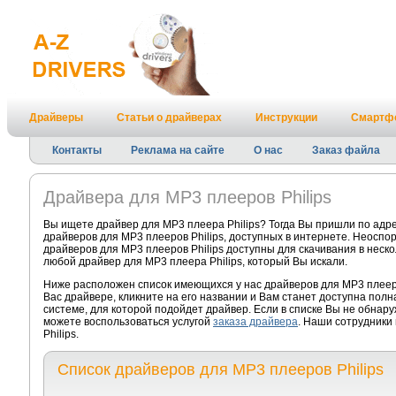
Драйверы
Статьи о драйверах
Инструкции
Смартф
Контакты
Реклама на сайте
О нас
Заказ файла
Драйвера для MP3 плееров Philips
Вы ищете драйвер для MP3 плеера Philips? Тогда Вы пришли по адр
драйверов для MP3 плееров Philips, доступных в интернете. Неоспо
драйверов для MP3 плееров Philips доступны для скачивания в неско
любой драйвер для MP3 плеера Philips, который Вы искали.
Ниже расположен список имеющихся у нас драйверов для MP3 плеера
Вас драйвере, кликните на его названии и Вам станет доступна пол
системе, для которой подойдет драйвер. Если в списке Вы не обнару
можете воспользоваться услугой
заказа драйвера
. Наши сотрудники
Philips.
Список драйверов для MP3 плееров Philips