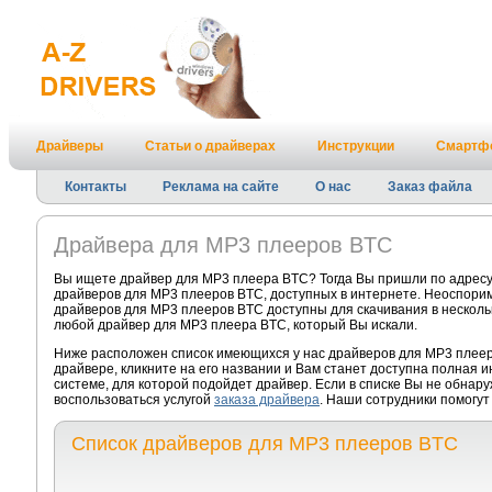
Драйверы
Статьи о драйверах
Инструкции
Смартф
Контакты
Реклама на сайте
О нас
Заказ файла
Драйвера для MP3 плееров BTC
Вы ищете драйвер для MP3 плеера BTC? Тогда Вы пришли по адресу
драйверов для MP3 плееров BTC, доступных в интернете. Неоспорим
драйверов для MP3 плееров BTC доступны для скачивания в нескольк
любой драйвер для MP3 плеера BTC, который Вы искали.
Ниже расположен список имеющихся у нас драйверов для MP3 плеер
драйвере, кликните на его названии и Вам станет доступна полная 
системе, для которой подойдет драйвер. Если в списке Вы не обнар
воспользоваться услугой
заказа драйвера
. Наши сотрудники помогут
Список драйверов для MP3 плееров BTC