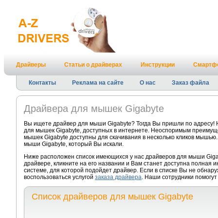
Драйверы
Статьи о драйверах
Инструкции
Смартф
Контакты
Реклама на сайте
О нас
Заказ файла
Драйвера для мышек Gigabyte
Вы ищете драйвер для мыши Gigabyte? Тогда Вы пришли по адресу!
для мышек Gigabyte, доступных в интернете. Неоспоримым преимуще
мышек Gigabyte доступны для скачивания в несколько кликов мышью.
мыши Gigabyte, который Вы искали.
Ниже расположен список имеющихся у нас драйверов для мыши Giga
драйвере, кликните на его названии и Вам станет доступна полная 
системе, для которой подойдет драйвер. Если в списке Вы не обнар
воспользоваться услугой
заказа драйвера
. Наши сотрудники помогут
Список драйверов для мышек Gigabyte