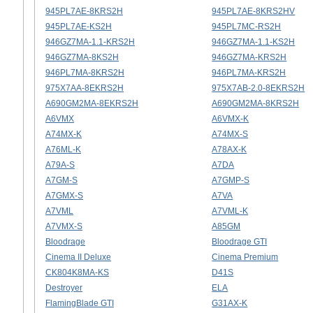
945PL7AE-8KRS2H
945PL7AE-8KRS2HV
945PL7AE-KS2H
945PL7MC-RS2H
946GZ7MA-1.1-KRS2H
946GZ7MA-1.1-KS2H
946GZ7MA-8KS2H
946GZ7MA-KRS2H
946PL7MA-8KRS2H
946PL7MA-KRS2H
975X7AA-8EKRS2H
975X7AB-2.0-8EKRS2H
A690GM2MA-8EKRS2H
A690GM2MA-8KRS2H
A6VMX
A6VMX-K
A74MX-K
A74MX-S
A76ML-K
A78AX-K
A79A-S
A7DA
A7GM-S
A7GMP-S
A7GMX-S
A7VA
A7VML
A7VML-K
A7VMX-S
A85GM
Bloodrage
Bloodrage GTI
Cinema II Deluxe
Cinema Premium
CK804K8MA-KS
D41S
Destroyer
ELA
FlamingBlade GTI
G31AX-K