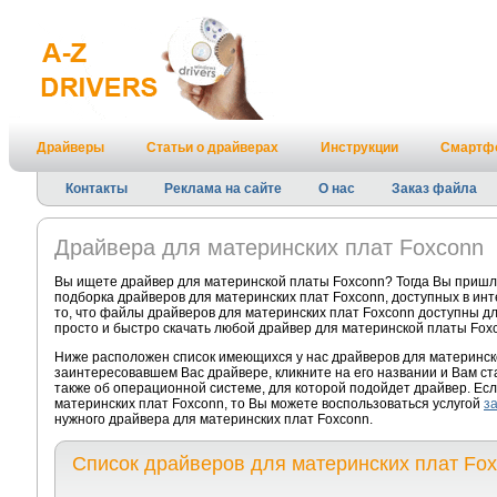
Драйверы
Статьи о драйверах
Инструкции
Смартф
Контакты
Реклама на сайте
О нас
Заказ файла
Драйвера для материнских плат Foxconn
Вы ищете драйвер для материнской платы Foxconn? Тогда Вы пришл
подборка драйверов для материнских плат Foxconn, доступных в ин
то, что файлы драйверов для материнских плат Foxconn доступны дл
просто и быстро скачать любой драйвер для материнской платы Foxc
Ниже расположен список имеющихся у нас драйверов для материнск
заинтересовавшем Вас драйвере, кликните на его названии и Вам с
также об операционной системе, для которой подойдет драйвер. Есл
материнских плат Foxconn, то Вы можете воспользоваться услугой
з
нужного драйвера для материнских плат Foxconn.
Список драйверов для материнских плат Fo