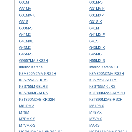
G31M
G31M-S
G31MV
G31MV-K
G31MX-K
G31MXP
G31S
G31S-K
G33M-S
G41M
G41MX
G41MX-F
G41MXE
G41S
G43MX
G43MX-K
G45M-S
G45MG
G9657MA-8KS2H
H55MX-S
Inferno Katana
Inferno Katana GTI
K8M890M2MA-KRS2H
K8M890M2MA-RS2H
K8S755A-6EKRS
K8S755A-6ELRS
K8S755M-6ELRS
K8S755M-6LRS
K8S760MG-6LRS
K8T890M2AA-KRS2H
K8T890M2AB-KRS2H
K8T890M2AB-RS2H
M61PMV
M61PMX
M78M
M78MX
M7PMX-S
M7VMX
M7VMX-S
MARS