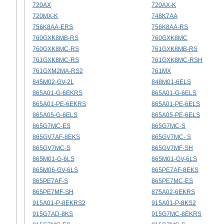
720AX
720AX-K
720MX-K
748K7AA
756K8AA-ERS
756K8AA-RS
760GXK8MB-RS
760GXK8MC
760GXK8MC-RS
761GXK8MB-RS
761GXK8MC-RS
761GXK8MC-RSH
761GXM2MA-RS2
761MX
845M02-GV-2L
848M01-6ELS
865A01-G-6EKRS
865A01-G-6ELS
865A01-PE-6EKRS
865A01-PE-6ELS
865A05-G-6ELS
865A05-PE-6ELS
865G7MC-ES
865G7MC-S
865GV7AF-8EKS
865GV7MC- S
865GV7MC-S
865GV7MF-SH
865M01-G-6LS
865M01-GV-6LS
865M06-GV-6LS
865PE7AF-8EKS
865PE7AF-S
865PE7MC-ES
865PE7MF-SH
875A02-6EKRS
915A01-P-8EKRS2
915A01-P-8KS2
915G7AD-8KS
915G7MC-8EKRS