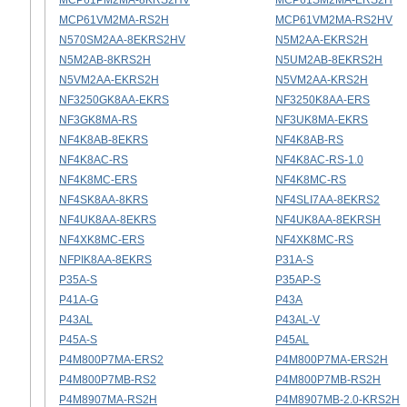
MCP61PM2MA-8KRS2HV
MCP61SM2MA-ERS2H
MCP61VM2MA-RS2H
MCP61VM2MA-RS2HV
N570SM2AA-8EKRS2HV
N5M2AA-EKRS2H
N5M2AB-8KRS2H
N5UM2AB-8EKRS2H
N5VM2AA-EKRS2H
N5VM2AA-KRS2H
NF3250GK8AA-EKRS
NF3250K8AA-ERS
NF3GK8MA-RS
NF3UK8MA-EKRS
NF4K8AB-8EKRS
NF4K8AB-RS
NF4K8AC-RS
NF4K8AC-RS-1.0
NF4K8MC-ERS
NF4K8MC-RS
NF4SK8AA-8KRS
NF4SLI7AA-8EKRS2
NF4UK8AA-8EKRS
NF4UK8AA-8EKRSH
NF4XK8MC-ERS
NF4XK8MC-RS
NFPIK8AA-8EKRS
P31A-S
P35A-S
P35AP-S
P41A-G
P43A
P43AL
P43AL-V
P45A-S
P45AL
P4M800P7MA-ERS2
P4M800P7MA-ERS2H
P4M800P7MB-RS2
P4M800P7MB-RS2H
P4M8907MA-RS2H
P4M8907MB-2.0-KRS2H