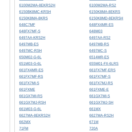
6100M2MA-8EKRS2H
6100M2MA-RS2
6150BK8MC-KRSH
6150K8MA-8EKRS
6150K8MA-8KRS
6150K8MD-8EKRSH
648C7MF
648FX4MR-ES
648FX7MF-S
648M03
6497AA-KRS2H
6497AA-RS2
6497MB-ES
6497MB-RS
6497MC-RSH
6497MC-S
650M02-G-6L
6514MR-ES
651M03-G-6L
655M01-FX-6LRS
661FX4MR-ES
661FX7MF-ERS
661FX7MF-RS
661FX7MF-S
661FX7MI-S
661FX7MJ-RS
661FXME
661FXME-E
661GX7MI-RS
661GX7MI-S
661GX7MJ-RSH
661GX7MJ-SH
661M03-G-6L
661MX
6627MA-8EKRS2H
6627MA-RS2H
662MX
671M
71FM
720A