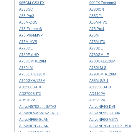
985GM-GS3 FX
990FX Extreme3
A330GC
A330ION
A55 Pro3
A55DEL
A55M-DGS
A55M-HVS
A75 Extreme6
A75 Pro4
A75 Pro4/MVP
A75M
A75M-HVS
A75M-ITX
A770DE
A770DE+
A780FullHD
A780GM-LE
A780GMH/128M
A780GXE/128M
A780LM
A780LM-S
A785GXH/128M
A790GMH/128M
A790GXH/128M
A88M-G/3.1
AD2500B-ITX
AD2550B-ITX
AD2700B-ITX
AD410PV
AD510PV
AD525PV
ALiveN570SLI-eSATA2
ALiveNF4G-DVI
ALiveNF5-eSATA2+ R3.0
ALiveNF5SLI-1394
ALiveNF6G-GLAN
ALiveNF6G-VSTA
ALiveNF7G-GLAN
ALiveNF7G-HD720p R5.0