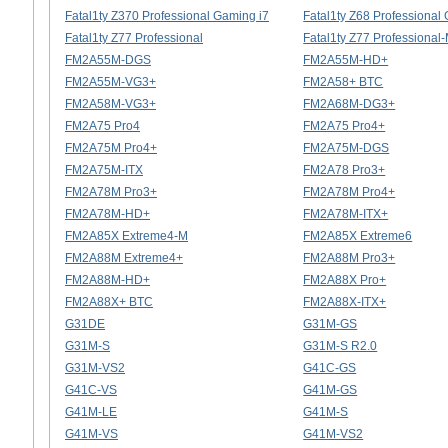
Fatal1ty Z370 Professional Gaming i7
Fatal1ty Z68 Professional
Fatal1ty Z77 Professional
Fatal1ty Z77 Professional
FM2A55M-DGS
FM2A55M-HD+
FM2A55M-VG3+
FM2A58+ BTC
FM2A58M-VG3+
FM2A68M-DG3+
FM2A75 Pro4
FM2A75 Pro4+
FM2A75M Pro4+
FM2A75M-DGS
FM2A75M-ITX
FM2A78 Pro3+
FM2A78M Pro3+
FM2A78M Pro4+
FM2A78M-HD+
FM2A78M-ITX+
FM2A85X Extreme4-M
FM2A85X Extreme6
FM2A88M Extreme4+
FM2A88M Pro3+
FM2A88M-HD+
FM2A88X Pro+
FM2A88X+ BTC
FM2A88X-ITX+
G31DE
G31M-GS
G31M-S
G31M-S R2.0
G31M-VS2
G41C-GS
G41C-VS
G41M-GS
G41M-LE
G41M-S
G41M-VS
G41M-VS2