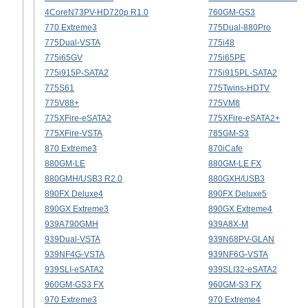
4CoreN73PV-HD720p R1.0
760GM-GS3
770 Extreme3
775Dual-880Pro
775Dual-VSTA
775i48
775i65GV
775i65PE
775i915P-SATA2
775i915PL-SATA2
775S61
775Twins-HDTV
775V88+
775VM8
775XFire-eSATA2
775XFire-eSATA2+
775XFire-VSTA
785GM-S3
870 Extreme3
870iCafe
880GM-LE
880GM-LE FX
880GMH/USB3 R2.0
880GXH/USB3
890FX Deluxe4
890FX Deluxe5
890GX Extreme3
890GX Extreme4
939A790GMH
939A8X-M
939Dual-VSTA
939N68PV-GLAN
939NF4G-VSTA
939NF6G-VSTA
939SLI-eSATA2
939SLI32-eSATA2
960GM-GS3 FX
960GM-S3 FX
970 Extreme3
970 Extreme4