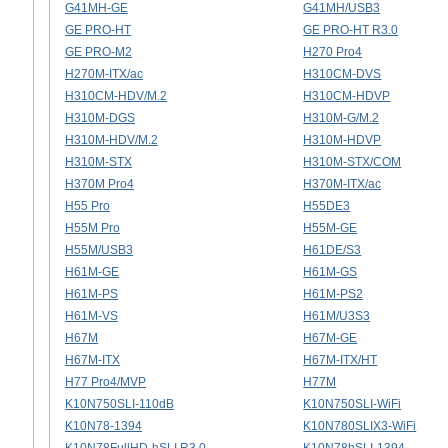
G41MH-GE
G41MH/USB3
GE PRO-HT
GE PRO-HT R3.0
GE PRO-M2
H270 Pro4
H270M-ITX/ac
H310CM-DVS
H310CM-HDV/M.2
H310CM-HDVP
H310M-DGS
H310M-G/M.2
H310M-HDV/M.2
H310M-HDVP
H310M-STX
H310M-STX/COM
H370M Pro4
H370M-ITX/ac
H55 Pro
H55DE3
H55M Pro
H55M-GE
H55M/USB3
H61DE/S3
H61M-GE
H61M-GS
H61M-PS
H61M-PS2
H61M-VS
H61M/U3S3
H67M
H67M-GE
H67M-ITX
H67M-ITX/HT
H77 Pro4/MVP
H77M
K10N750SLI-110dB
K10N750SLI-WiFi
K10N78-1394
K10N780SLIX3-WiFi