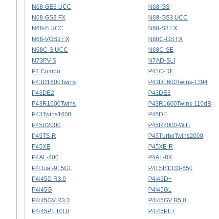
N68-GE3 UCC
N68-GS
N68-GS3 FX
N68-GS3 UCC
N68-S UCC
N68-S3 FX
N68-VGS3 FX
N68C-GS FX
N68C-S UCC
N68C-SE
N73PV-S
N7AD-SLI
P4 Combo
P41C-DE
P43D1600Twins
P43D1600Twins-1394
P43DE2
P43DE3
P43R1600Twins
P43R1600Twins-110dB
P43Twins1600
P45DE
P45R2000
P45R2000-WiFi
P45TS-R
P45TurboTwins2000
P45XE
P45XE-R
P4AL-800
P4AL-8X
P4Dual-915GL
P4FSB1333-650
P4i45D R3.0
P4i45D+
P4i45G
P4i45GL
P4i45GV R3.0
P4i45GV R5.0
P4i45PE R3.0
P4i45PE+