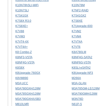
K10N78FullHD-hSLI R3.0
K10N78hSLI-1394
K10N78hSLI-WiFi
K10N78M
K10N7SLI
K7NF2-RAID
K7S41GX
K7S41GX2
K7S8X R3.0
K7S8XE
K7S8XE+
K7Upgrade-600
K7V88
K7VM2
K7VM3
K7VM4
K7VT4-4X
K7VT4A
K7VT4A+
K7VT6
K8 Combo-Z
K8A780LM
K8NF3-VSTA
K8NF4G-SATA2
K8NF4G-VSTA
K8NF6G-VSTA
K8S8X
K8SLI-eSATA2
K8Upgrade-760GX
K8Upgrade-NF3
K8VM890
M266A
M3A UCC
M3A-GLAN
M3A780GXH/128M
M3A785GM-LE/128M
M3A785GXH/128M
M3A790GMH/128M
M3A790GXH/USB3
M3N78D
M810LMR
N61P-S