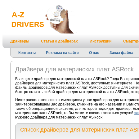
Драйверы
Статьи о драйверах
Инструкции
Смартф
Контакты
Реклама на сайте
О нас
Заказ файла
Драйвера для материнских плат ASRock
Вы ищете драйвер для материнской платы ASRock? Тогда Вы пришли
драйверов для материнских плат ASRock, доступных в интернете. Не
файлы драйверов для материнских плат ASRock доступны для скачива
быстро скачать любой драйвер для материнской платы ASRock, кото
Ниже расположен список имеющихся у нас драйверов для материнск
заинтересовавшем Вас драйвере, кликните на его названии и Вам с
также об операционной системе, для которой подойдет драйвер. Есл
материнских плат ASRock, то Вы можете воспользоваться услугой
за
нужного драйвера для материнских плат ASRock.
Список драйверов для материнских плат AS