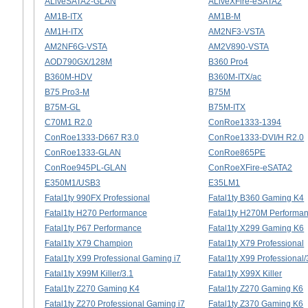
ALiveSATA2-GLAN
ALiveXFire-eSATA2
AM1B-ITX
AM1B-M
AM1H-ITX
AM2NF3-VSTA
AM2NF6G-VSTA
AM2V890-VSTA
AOD790GX/128M
B360 Pro4
B360M-HDV
B360M-ITX/ac
B75 Pro3-M
B75M
B75M-GL
B75M-ITX
C70M1 R2.0
ConRoe1333-1394
ConRoe1333-D667 R3.0
ConRoe1333-DVI/H R2.0
ConRoe1333-GLAN
ConRoe865PE
ConRoe945PL-GLAN
ConRoeXFire-eSATA2
E350M1/USB3
E35LM1
Fatal1ty 990FX Professional
Fatal1ty B360 Gaming K4
Fatal1ty H270 Performance
Fatal1ty H270M Performa
Fatal1ty P67 Performance
Fatal1ty X299 Gaming K6
Fatal1ty X79 Champion
Fatal1ty X79 Professional
Fatal1ty X99 Professional Gaming i7
Fatal1ty X99 Professional/
Fatal1ty X99M Killer/3.1
Fatal1ty X99X Killer
Fatal1ty Z270 Gaming K4
Fatal1ty Z270 Gaming K6
Fatal1ty Z270 Professional Gaming i7
Fatal1ty Z370 Gaming K6