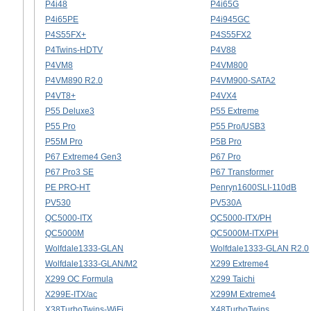
P4i48
P4i65G
P4i65PE
P4i945GC
P4S55FX+
P4S55FX2
P4Twins-HDTV
P4V88
P4VM8
P4VM800
P4VM890 R2.0
P4VM900-SATA2
P4VT8+
P4VX4
P55 Deluxe3
P55 Extreme
P55 Pro
P55 Pro/USB3
P55M Pro
P5B Pro
P67 Extreme4 Gen3
P67 Pro
P67 Pro3 SE
P67 Transformer
PE PRO-HT
Penryn1600SLI-110dB
PV530
PV530A
QC5000-ITX
QC5000-ITX/PH
QC5000M
QC5000M-ITX/PH
Wolfdale1333-GLAN
Wolfdale1333-GLAN R2.0
Wolfdale1333-GLAN/M2
X299 Extreme4
X299 OC Formula
X299 Taichi
X299E-ITX/ac
X299M Extreme4
X38TurboTwins-WiFi
X48TurboTwins