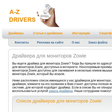
Драйверы
Статьи о драйверах
Инструкции
Смартф
Контакты
Реклама на сайте
О нас
Заказ файла
Драйвера для мониторов Zowie
Вы ищете драйвер для монитора Zowie? Тогда Вы пришли по адресу
для мониторов Zowie, доступных в интернете. Неоспоримым преимущ
мониторов Zowie доступны для скачивания в несколько кликов мышью
монитора Zowie, который Вы искали.
Ниже расположен список имеющихся у нас драйверов для монитора 
драйвере, кликните на его названии и Вам станет доступна полная 
системе, для которой подойдет драйвер. Если в списке Вы не обнар
воспользоваться услугой
заказа драйвера
. Наши сотрудники помогут
Список драйверов для мониторов Zowie