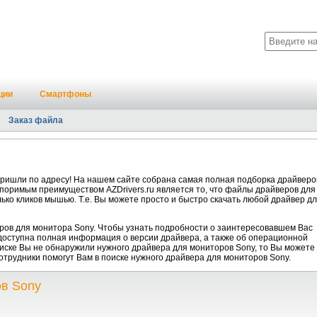
ции
Смартфоны
Заказ файла
пришли по адресу! На нашем сайте собрана самая полная подборка драйверо
споримым преимуществом AZDrivers.ru является то, что файлы драйверов для
ько кликов мышью. Т.е. Вы можете просто и быстро скачать любой драйвер д
ров для монитора Sony. Чтобы узнать подробности о заинтересовавшем Вас
 доступна полная информация о версии драйвера, а также об операционной
писке Вы не обнаружили нужного драйвера для мониторов Sony, то Вы можете
отрудники помогут Вам в поиске нужного драйвера для мониторов Sony.
ов Sony