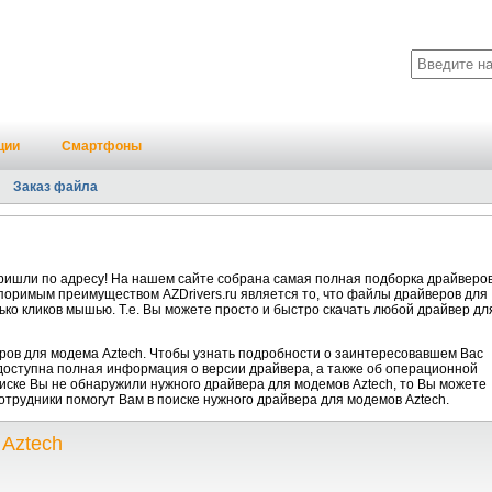
ции
Смартфоны
Заказ файла
ришли по адресу! На нашем сайте собрана самая полная подборка драйверо
споримым преимуществом AZDrivers.ru является то, что файлы драйверов для
ько кликов мышью. Т.е. Вы можете просто и быстро скачать любой драйвер дл
ров для модема Aztech. Чтобы узнать подробности о заинтересовавшем Вас
 доступна полная информация о версии драйвера, а также об операционной
писке Вы не обнаружили нужного драйвера для модемов Aztech, то Вы можете
отрудники помогут Вам в поиске нужного драйвера для модемов Aztech.
Aztech