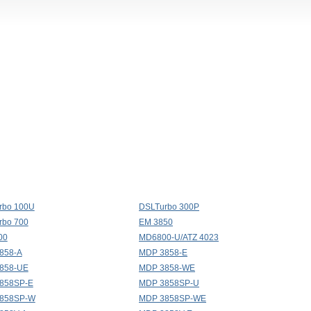
rbo 100U
DSLTurbo 300P
rbo 700
EM 3850
00
MD6800-U/ATZ 4023
858-A
MDP 3858-E
858-UE
MDP 3858-WE
858SP-E
MDP 3858SP-U
858SP-W
MDP 3858SP-WE