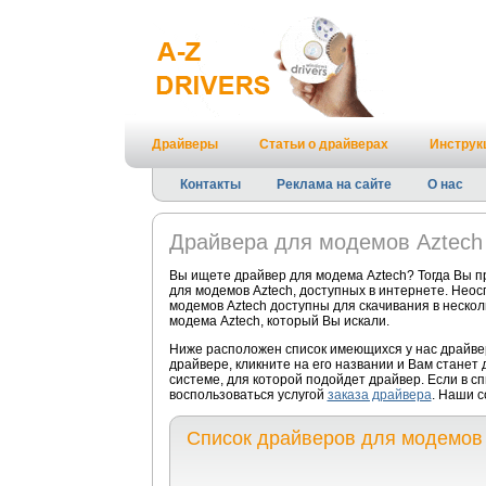
Драйверы
Статьи о драйверах
Инструк
Контакты
Реклама на сайте
О нас
Драйвера для модемов Aztech
Вы ищете драйвер для модема Aztech? Тогда Вы п
для модемов Aztech, доступных в интернете. Нео
модемов Aztech доступны для скачивания в нескол
модема Aztech, который Вы искали.
Ниже расположен список имеющихся у нас драйве
драйвере, кликните на его названии и Вам станет
системе, для которой подойдет драйвер. Если в с
воспользоваться услугой
заказа драйвера
. Наши с
Список драйверов для модемов 