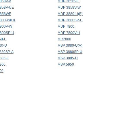
858V-A
MDP 3858V-E
858V-UE
MDP 3858V-W
3858WE
MDP 3880-U(B)
880-W(U)
MDP 3880SP-U
900V-W
MDP 7800
800SP-U
MDP 7800V-U
50-U
MR2800
00-U
MSP 3880-U(V)
880SP-A
MSP 3880SP-U
885-E
MSP 3885-U
900
MSP 5950
00