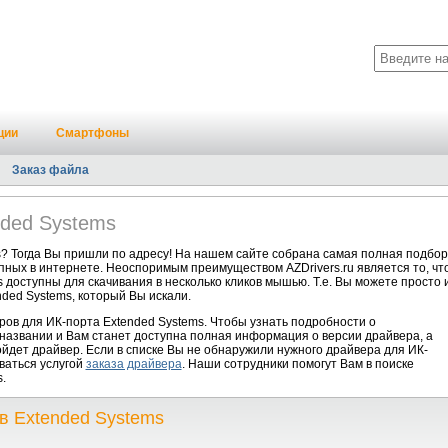
ции
Смартфоны
Заказ файла
nded Systems
? Тогда Вы пришли по адресу! На нашем сайте собрана самая полная подбор
пных в интернете. Неоспоримым преимуществом AZDrivers.ru является то, чт
доступны для скачивания в несколько кликов мышью. Т.е. Вы можете просто 
ded Systems, который Вы искали.
ов для ИК-порта Extended Systems. Чтобы узнать подробности о
 названии и Вам станет доступна полная информация о версии драйвера, а
йдет драйвер. Если в списке Вы не обнаружили нужного драйвера для ИК-
ваться услугой
заказа драйвера
. Наши сотрудники помогут Вам в поиске
.
в Extended Systems