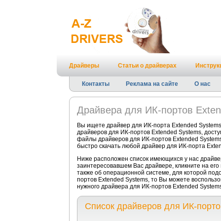
Драйверы
Статьи о драйверах
Инструк
Контакты
Реклама на сайте
О нас
Драйвера для ИК-портов Exte
Вы ищете драйвер для ИК-порта Extended Systems
драйверов для ИК-портов Extended Systems, досту
файлы драйверов для ИК-портов Extended Systems 
быстро скачать любой драйвер для ИК-порта Exten
Ниже расположен список имеющихся у нас драйвер
заинтересовавшем Вас драйвере, кликните на его
также об операционной системе, для которой подо
портов Extended Systems, то Вы можете воспользо
нужного драйвера для ИК-портов Extended Systems
Список драйверов для ИК-порто