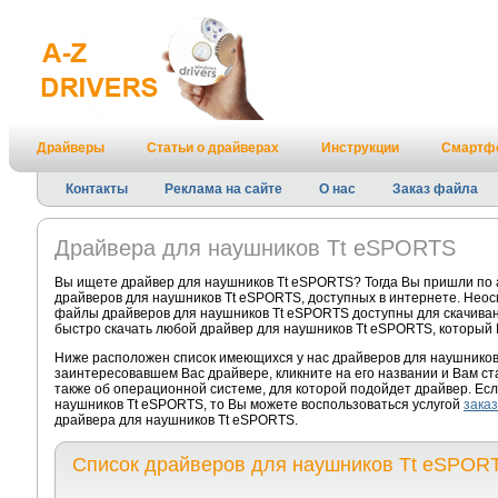
Драйверы
Статьи о драйверах
Инструкции
Смартф
Контакты
Реклама на сайте
О нас
Заказ файла
Драйвера для наушников Tt eSPORTS
Вы ищете драйвер для наушников Tt eSPORTS? Тогда Вы пришли по 
драйверов для наушников Tt eSPORTS, доступных в интернете. Неос
файлы драйверов для наушников Tt eSPORTS доступны для скачивани
быстро скачать любой драйвер для наушников Tt eSPORTS, который 
Ниже расположен список имеющихся у нас драйверов для наушников
заинтересовавшем Вас драйвере, кликните на его названии и Вам с
также об операционной системе, для которой подойдет драйвер. Есл
наушников Tt eSPORTS, то Вы можете воспользоваться услугой
зака
драйвера для наушников Tt eSPORTS.
Список драйверов для наушников Tt eSPOR