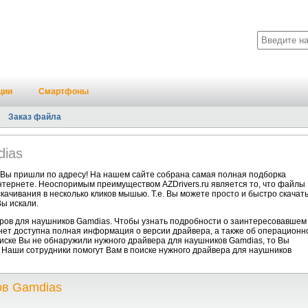
ции
Смартфоны
Заказ файла
ias
 Вы пришли по адресу! На нашем сайте собрана самая полная подборка
нтернете. Неоспоримым преимуществом AZDrivers.ru является то, что файлы
ачивания в несколько кликов мышью. Т.е. Вы можете просто и быстро скачат
ы искали.
ров для наушников Gamdias. Чтобы узнать подробности о заинтересовавшем
анет доступна полная информация о версии драйвера, а также об операционн
писке Вы не обнаружили нужного драйвера для наушников Gamdias, то Вы
. Наши сотрудники помогут Вам в поиске нужного драйвера для наушников
ов Gamdias