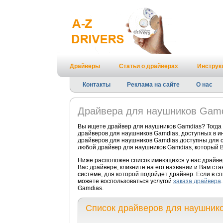
Драйверы
Статьи о драйверах
Инструк
Контакты
Реклама на сайте
О нас
Драйвера для наушников Gamd
Вы ищете драйвер для наушников Gamdias? Тогда
драйверов для наушников Gamdias, доступных в и
драйверов для наушников Gamdias доступны для ск
любой драйвер для наушников Gamdias, который В
Ниже расположен список имеющихся у нас драйве
Вас драйвере, кликните на его названии и Вам ст
системе, для которой подойдет драйвер. Если в с
можете воспользоваться услугой
заказа драйвера
Gamdias.
Список драйверов для наушник