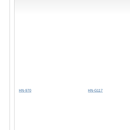
HN-970
HN-G117