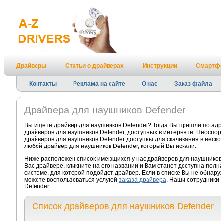
Драйверы
Статьи о драйверах
Инструкции
Смартф
Контакты
Реклама на сайте
О нас
Заказ файла
Драйвера для наушников Defender
Вы ищете драйвер для наушников Defender? Тогда Вы пришли по ад
драйверов для наушников Defender, доступных в интернете. Неоспо
драйверов для наушников Defender доступны для скачивания в неско
любой драйвер для наушников Defender, который Вы искали.
Ниже расположен список имеющихся у нас драйверов для наушников
Вас драйвере, кликните на его названии и Вам станет доступна пол
системе, для которой подойдет драйвер. Если в списке Вы не обнар
можете воспользоваться услугой
заказа драйвера
. Наши сотрудники
Defender.
Список драйверов для наушников Defender