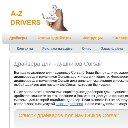
Драйверы
Статьи о драйверах
Инструкции
Смартф
Контакты
Реклама на сайте
О нас
Заказ файла
Драйвера для наушников Corsair
Вы ищете драйвер для наушников Corsair? Тогда Вы пришли по адре
драйверов для наушников Corsair, доступных в интернете. Неоспори
драйверов для наушников Corsair доступны для скачивания в несколь
любой драйвер для наушников Corsair, который Вы искали.
Ниже расположен список имеющихся у нас драйверов для наушников 
драйвере, кликните на его названии и Вам станет доступна полная 
системе, для которой подойдет драйвер. Если в списке Вы не обнар
воспользоваться услугой
заказа драйвера
. Наши сотрудники помогут
Список драйверов для наушников Corsair