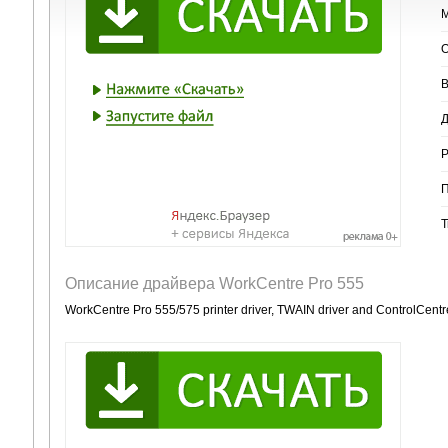
М
О
В
Д
Р
П
Т
Описание драйвера WorkCentre Pro 555
WorkCentre Pro 555/575 printer driver, TWAIN driver and ControlCentr