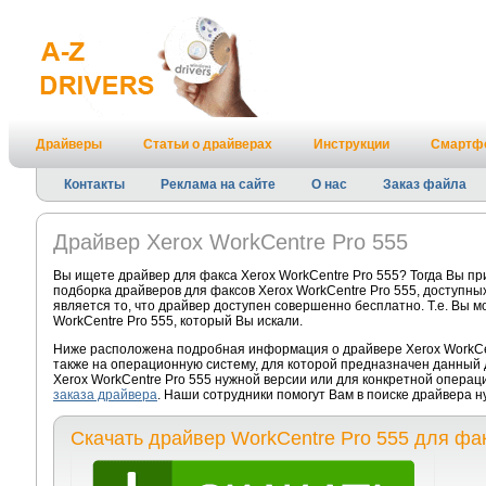
Драйверы
Статьи о драйверах
Инструкции
Смартф
Контакты
Реклама на сайте
О нас
Заказ файла
Драйвер Xerox WorkCentre Pro 555
Вы ищете драйвер для факса Xerox WorkCentre Pro 555? Тогда Вы п
подборка драйверов для факсов Xerox WorkCentre Pro 555, доступны
является то, что драйвер доступен совершенно бесплатно. Т.е. Вы 
WorkCentre Pro 555, который Вы искали.
Ниже расположена подробная информация о драйвере Xerox WorkCen
также на операционную систему, для которой предназначен данный 
Xerox WorkCentre Pro 555 нужной версии или для конкретной операц
заказа драйвера
. Наши сотрудники помогут Вам в поиске драйвера 
Скачать драйвер WorkCentre Pro 555 для фа