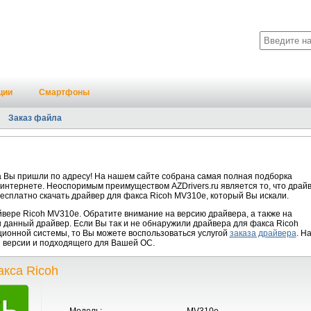
ции
Смартфоны
Заказ файла
а Вы пришли по адресу! На нашем сайте собрана самая полная подборка
 интернете. Неоспоримым преимуществом AZDrivers.ru является то, что драй
есплатно скачать драйвер для факса Ricoh MV310e, который Вы искали.
ере Ricoh MV310e. Обратите внимание на версию драйвера, а также на
 данный драйвер. Если Вы так и не обнаружили драйвера для факса Ricoh
ионной системы, то Вы можете воспользоваться услугой
заказа драйвера
. Н
й версии и подходящего для Вашей ОС.
кса Ricoh
Модель:
MV310e