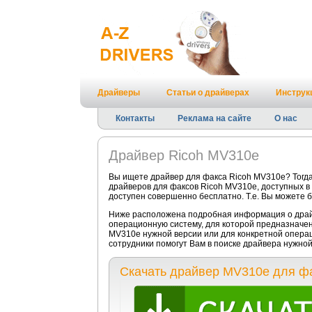
Драйверы
Статьи о драйверах
Инструк
Контакты
Реклама на сайте
О нас
Драйвер Ricoh MV310e
Вы ищете драйвер для факса Ricoh MV310e? Тогд
драйверов для факсов Ricoh MV310e, доступных в
доступен совершенно бесплатно. Т.е. Вы можете б
Ниже расположена подробная информация о драйв
операционную систему, для которой предназначен
MV310e нужной версии или для конкретной операц
сотрудники помогут Вам в поиске драйвера нужно
Скачать драйвер MV310e для фа