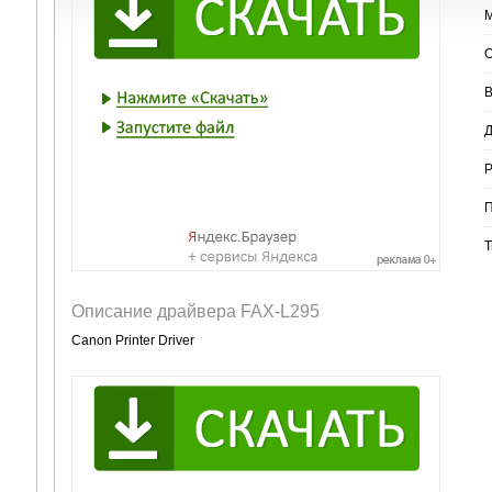
М
О
В
Д
Р
П
Т
Описание драйвера FAX-L295
Canon Printer Driver